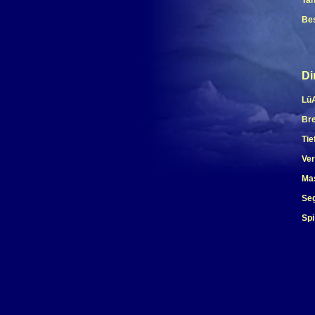
Tan
Bes
Ro
Di
LüA
Bre
Tie
Ver
Ma
Seg
Spi