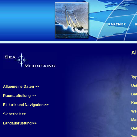
Al
Typ
Unt
Allgemeine Daten >>
Ba
Raumaufteilung >>
Kon
Elektrik und Navigation >>
Wer
Sicherheit >>
Mas
Landausrüstung >>
Get