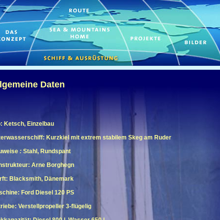
lgemeine Daten
: Ketsch, Einzelbau
erwasserschiff: Kurzkiel mit extrem stabilem Skeg am Ruder
uweise
:
Stahl, Rundspant
strukteur: Arne Borghegn
ft: Blacksmith, Dänemark
chine: Ford Diesel 120 PS
riebe: Verstellpropeller 3-flügelig