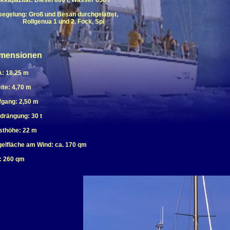
kkapazität: Diesel 800 l, Wasser 650 l
egelung: Groß und Besan durchgelattet,
llgenua 1 und 2, Fock, Spi
mensionen
: 18,25 m
ite: 4,70 m
fgang: 2,50 m
drängung: 30 t
sthöhe: 22 m
elfläche am Wind: ca. 170 qm
: 260 qm